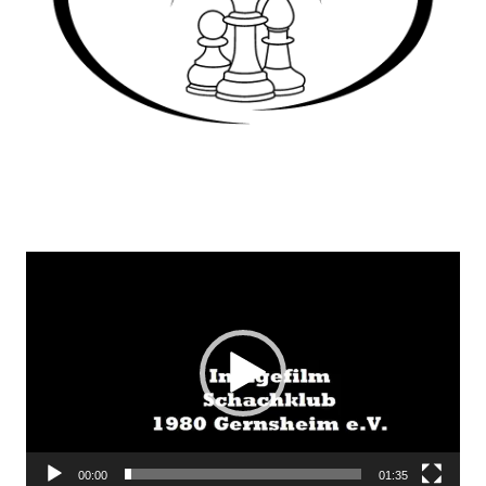
Video-
Player
00:00
01:35